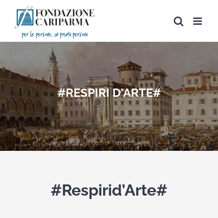
Salta
al
contenuto
#RESPIRI D'ARTE#
#Respirid’Arte#