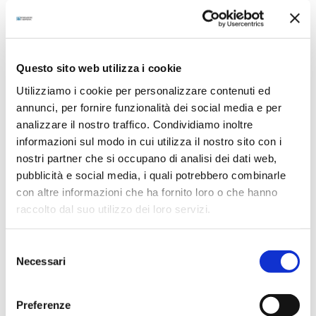
schiera degli artisti che, per usare un’espressione di
Roberto Tassi, hanno vissuto in [...]
PER SAPERNE DI PIÙ
Questo sito web utilizza i cookie
Utilizziamo i cookie per personalizzare contenuti ed
annunci, per fornire funzionalità dei social media e per
analizzare il nostro traffico. Condividiamo inoltre
informazioni sul modo in cui utilizza il nostro sito con i
nostri partner che si occupano di analisi dei dati web,
pubblicità e social media, i quali potrebbero combinarle
con altre informazioni che ha fornito loro o che hanno
raccolto dal suo utilizzo dei loro servizi.
Goliardo Padova, “Veduta di
Selezione
Necessari
del
Parma”
consenso
#Respirid'Arte#
Preferenze