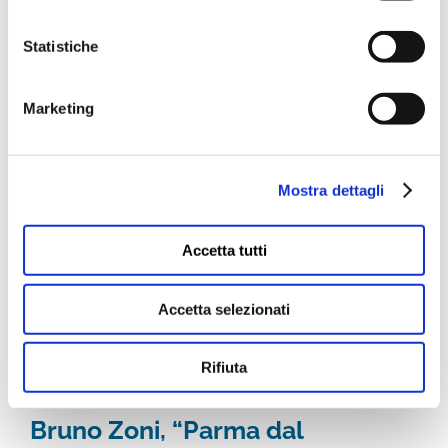
Goliardo Padova (Casalmaggiore 1909 - Parma 1979)
Veduta di Parma 1961, tempera su carta Goliardo Padova
Statistiche
era lombardo di origine, ma parmigiano per scelta.
Nacque a Casalmaggiore, in terra lombarda, ma poco
Marketing
distante dal confine emiliano e lì, vicino [...]
PER SAPERNE DI PIÙ
Mostra dettagli
Accetta tutti
Accetta selezionati
Rifiuta
Bruno Zoni, “Parma dal