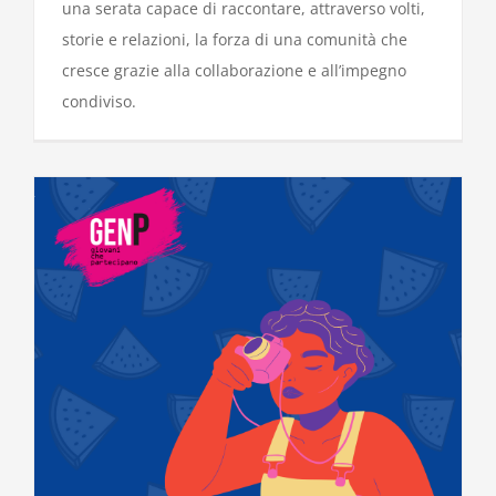
una serata capace di raccontare, attraverso volti,
storie e relazioni, la forza di una comunità che
cresce grazie alla collaborazione e all’impegno
condiviso.