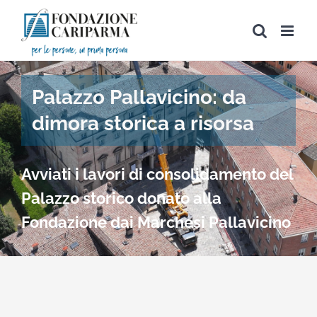
Salta
al
contenuto
Palazzo Pallavicino: da
dimora storica a risorsa
Avviati i lavori di consolidamento del
Palazzo storico donato alla
Fondazione dai Marchesi Pallavicino