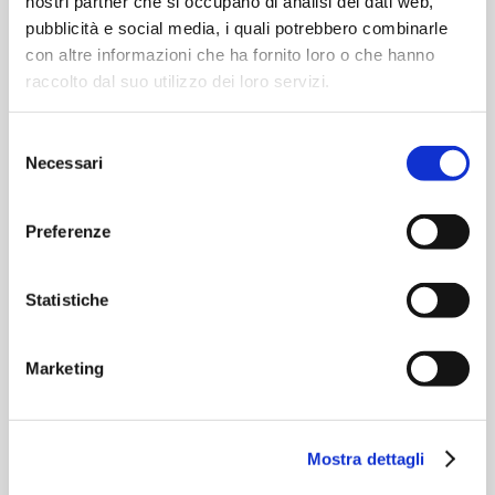
nostri partner che si occupano di analisi dei dati web,
pubblicità e social media, i quali potrebbero combinarle
con altre informazioni che ha fornito loro o che hanno
raccolto dal suo utilizzo dei loro servizi.
Selezione
Necessari
del
consenso
Preferenze
PhD Day: all’Università di Parma tocchi
in alto per Dottori e Dottoresse di
Statistiche
ricerca
Un appuntamento tradizionale con cui l’Ateneo
Marketing
celebra chi ha portato a termine questa
importante fase del proprio iter di formazione;
Fondazione Cariparma ha riconfermato il proprio
Mostra dettagli
sostengo alla ricerca scientifica e ai giovani