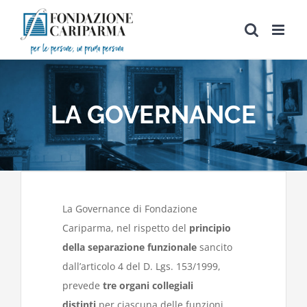
Salta
al
contenuto
LA GOVERNANCE
La Governance di Fondazione
Cariparma, nel rispetto del
principio
della separazione funzionale
sancito
dall’articolo 4 del D. Lgs. 153/1999,
prevede
tre organi collegiali
distinti
per ciascuna delle funzioni