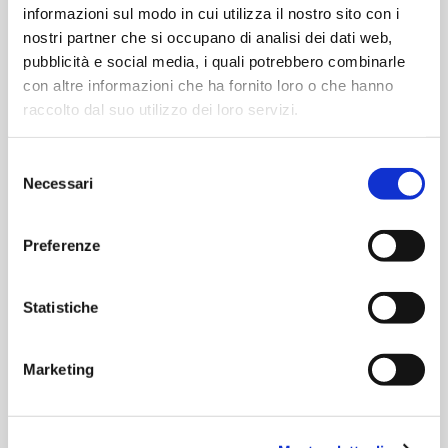
informazioni sul modo in cui utilizza il nostro sito con i
COMPOSIZIONE
nostri partner che si occupano di analisi dei dati web,
pubblicità e social media, i quali potrebbero combinarle
con altre informazioni che ha fornito loro o che hanno
raccolto dal suo utilizzo dei loro servizi.
Selezione
Necessari
del
consenso
Consiglio Generale
Preferenze
È l’Organo di indirizzo della
Fondazione e si compone di
Statistiche
dieci membri, che durano in
carica quattro anni.
Marketing
Al Consiglio Generale
compete una funzione di
carattere strategico, inerente