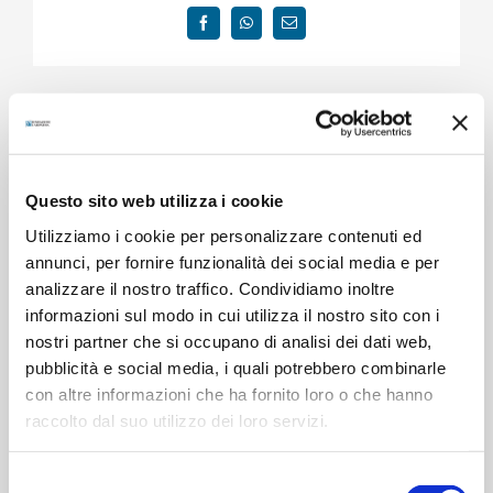
Facebook
WhatsApp
Email
Progetti correlati
Questo sito web utilizza i cookie
Utilizziamo i cookie per personalizzare contenuti ed
annunci, per fornire funzionalità dei social media e per
analizzare il nostro traffico. Condividiamo inoltre
informazioni sul modo in cui utilizza il nostro sito con i
nostri partner che si occupano di analisi dei dati web,
Intercral di Parma potenzia i
Un guanto robotico per la
N
pubblicità e social media, i quali potrebbero combinarle
servizi di trasporto disabili
riabilitazione della mano
C
con altre informazioni che ha fornito loro o che hanno
13 Febbraio 2023
19 Aprile 2022
F
raccolto dal suo utilizzo dei loro servizi.
1
Selezione