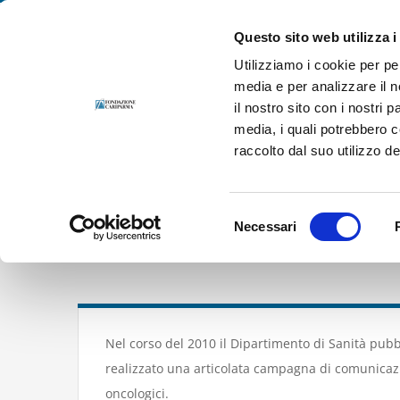
Salta
Fondazione Cariparma. Per le persone, in prima persona.
al
Questo sito web utilizza i
contenuto
Utilizziamo i cookie per pe
media e per analizzare il n
il nostro sito con i nostri 
media, i quali potrebbero 
raccolto dal suo utilizzo dei
Selezione
Necessari
Campagna Scre
del
consenso
Nel corso del 2010 il Dipartimento di Sanità pub
realizzato una articolata campagna di comunica
oncologici.