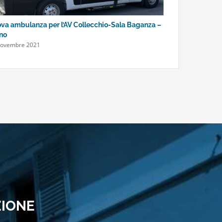
va ambulanza per l’AV Collecchio-Sala Baganza –
Ospedale di Par
ino
riferimento di 
Novembre 2021
10 Novembre 20
ZIONE