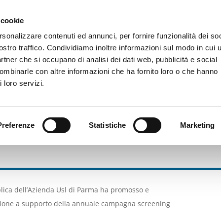
 cookie
rsonalizzare contenuti ed annunci, per fornire funzionalità dei soc
La Fondazione
Bilancio e trasparenza
Cosa facciamo
C
ostro traffico. Condividiamo inoltre informazioni sul modo in cui u
partner che si occupano di analisi dei dati web, pubblicità e social
combinarle con altre informazioni che ha fornito loro o che hanno
Home
Servizi alla persona
Salute Pubblica, medicina preventiva e riabilitativa
 loro servizi.
Preferenze
Statistiche
Marketing
ening Oncologici dell’Aziend
blica dell’Azienda Usl di Parma ha promosso e
zione a supporto della annuale campagna screening