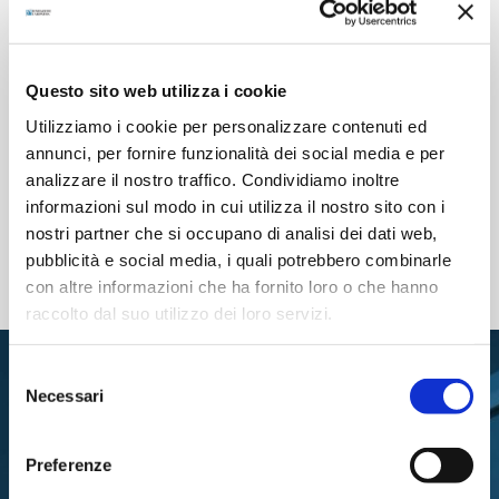
Questo sito web utilizza i cookie
Utilizziamo i cookie per personalizzare contenuti ed
Intercral di Parma potenzia i
Un guanto robotico per la
N
annunci, per fornire funzionalità dei social media e per
servizi di trasporto disabili
riabilitazione della mano
C
analizzare il nostro traffico. Condividiamo inoltre
13 Febbraio 2023
19 Aprile 2022
F
informazioni sul modo in cui utilizza il nostro sito con i
1
nostri partner che si occupano di analisi dei dati web,
pubblicità e social media, i quali potrebbero combinarle
con altre informazioni che ha fornito loro o che hanno
raccolto dal suo utilizzo dei loro servizi.
Selezione
Necessari
del
consenso
Preferenze