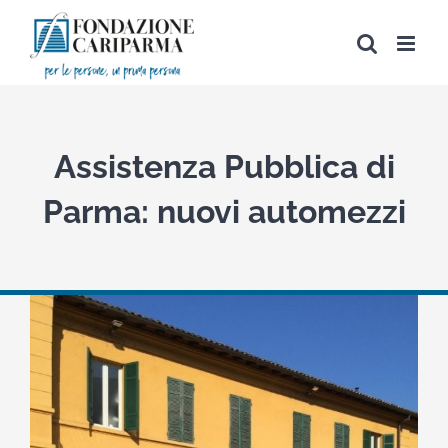
Salta
al
contenuto
Assistenza Pubblica di
Parma: nuovi automezzi
View
Larger
Image