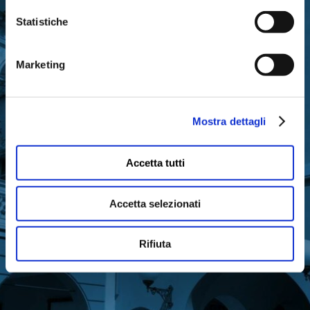
RIMANI IN CONTATTO CON
Statistiche
LA FONDAZIONE
Marketing
Mostra dettagli
Iscriviti gratuitamente alla nostra newsletter
per ricevere gli aggiornamenti
Accetta tutti
sull’attività di Fondazione Cariparma
Accetta selezionati
Rifiuta
ISCRIVITI ORA