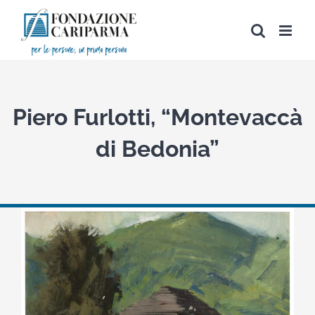
Salta
al
contenuto
Piero Furlotti, “Montevaccà
di Bedonia”
View
Larger
Image