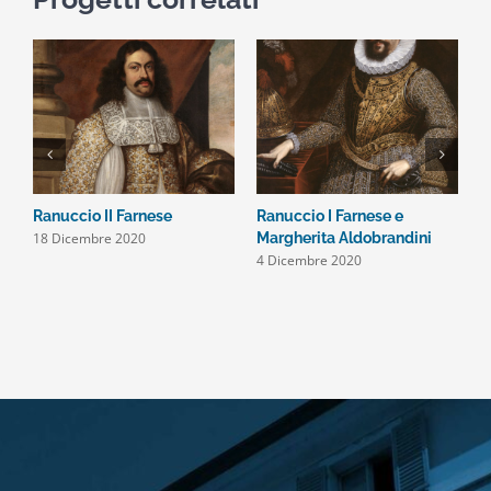
Ranuccio II Farnese
Ranuccio I Farnese e
A
18 Dicembre 2020
Margherita Aldobrandini
d
4 Dicembre 2020
2