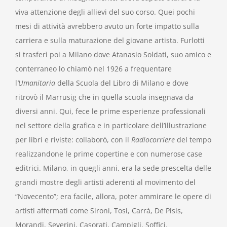
viva attenzione degli allievi del suo corso. Quei pochi
mesi di attività avrebbero avuto un forte impatto sulla
carriera e sulla maturazione del giovane artista. Furlotti
si trasferì poi a Milano dove Atanasio Soldati, suo amico e
conterraneo lo chiamò nel 1926 a frequentare
l
’Umanitaria
della Scuola del Libro di Milano e dove
ritrovò il Marrusig che in quella scuola insegnava da
diversi anni. Qui, fece le prime esperienze professionali
nel settore della grafica e in particolare dell’illustrazione
per libri e riviste: collaborò, con il
Radiocorriere
del tempo
realizzandone le prime copertine e con numerose case
editrici. Milano, in quegli anni, era la sede prescelta delle
grandi mostre degli artisti aderenti al movimento del
“Novecento”; era facile, allora, poter ammirare le opere di
artisti affermati come Sironi, Tosi, Carrà, De Pisis,
Morandi, Severini, Casorati, Campigli, Soffici.