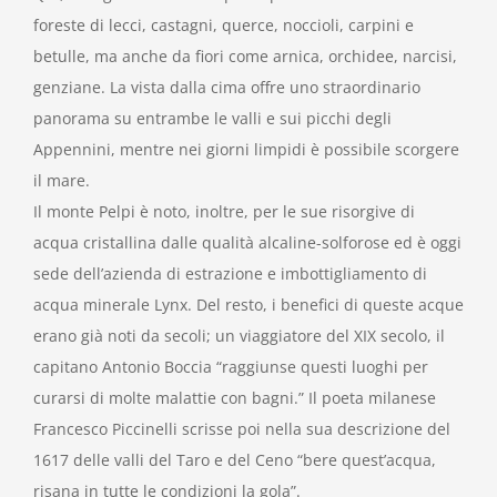
foreste di lecci, castagni, querce, noccioli, carpini e
betulle, ma anche da fiori come arnica, orchidee, narcisi,
genziane. La vista dalla cima offre uno straordinario
panorama su entrambe le valli e sui picchi degli
Appennini, mentre nei giorni limpidi è possibile scorgere
il mare.
Il monte Pelpi è noto, inoltre, per le sue risorgive di
acqua cristallina dalle qualità alcaline-solforose ed è oggi
sede dell’azienda di estrazione e imbottigliamento di
acqua minerale Lynx. Del resto, i benefici di queste acque
erano già noti da secoli; un viaggiatore del XIX secolo, il
capitano Antonio Boccia “raggiunse questi luoghi per
curarsi di molte malattie con bagni.” Il poeta milanese
Francesco Piccinelli scrisse poi nella sua descrizione del
1617 delle valli del Taro e del Ceno “bere quest’acqua,
risana in tutte le condizioni la gola”.