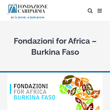
Salta
al
contenuto
Fondazioni for Africa –
Burkina Faso
View
Larger
Image