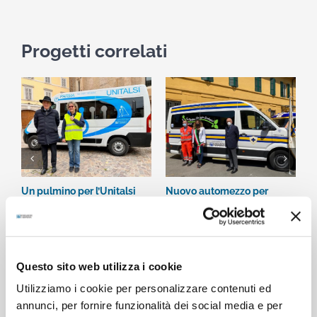
Progetti correlati
Un pulmino per l’Unitalsi
Nuovo automezzo per
N
9 Maggio 2022
trasporto disabili della AP
f
Parma
1
14 Giugno 2021
Questo sito web utilizza i cookie
Utilizziamo i cookie per personalizzare contenuti ed
annunci, per fornire funzionalità dei social media e per