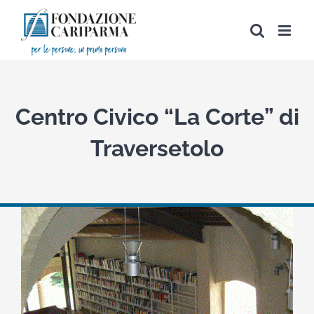
Salta
al
contenuto
Centro Civico “La Corte” di
Traversetolo
View
Larger
Image