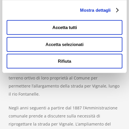
diligenze in servizio tra la città ed i paesi della nostra
Mostra dettagli
montagna. Anche la parte padronale della Corte subisce
modifiche: si innalza la zona centrale dell’edificio
Accetta tutti
ricavando così un appartamento per il custode o
inserviente, raccordando il livello del pavimento col
Accetta selezionati
prolungamento del fienile. Questi lavori di sistemazione
sono probabilmente concomitanti alle modifiche della
Rifiuta
recinzione esterna avvenute nel 1853. In questo anno
infatti sia i Mazza che il Mattioli cedono due strisce di
terreno ortivo di loro proprietà al Comune per
permettere l’allargamento della strada per Vignale, lungo
il rio Fontanelle.
Negli anni seguenti a partire dal 1887 l’Amministrazione
comunale prende a discutere sulla necessità di
riprogettare la strada per Vignale. L’ampliamento del