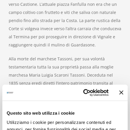
verso Castione. L’attuale piazza Fanfulla non era che un
campo coltivo con frutteto e viti che saliva con naturale
pendio fino allo strada per la Costa. La parte rustica della
Corte si volgeva invece verso l’altra carraia che conduceva
al Termina per poi proseguire in direzione di Vignale e
raggiungere quindi il mulino di Guardasone.
Alla morte del marchese Tassoni, per sua volontà
testamentaria tutta la sua proprietà passa alla moglie
marchesa Maria Luigia Scaroni Tassoni. Deceduta nel
1835 senza eredi diretti l’intero patrimonio transita al
fratello Giuseppe Scaroni residente in borgo dei Servi 15,
il quale, l’anno seguente, il 1836 ,lo pone in vendita. L’atto
di cessione ad opera del notaio Musi porta la data del 3
Questo sito web utilizza i cookie
marzo 1836, gli acquirenti sono i fratelli Giuseppe e
Utilizziamo i cookie per personalizzare contenuti ed
Vincenzo Mazza di Provazzano (frazione di Neviano degli
annunci, per fornire funzionalità dei social media e per