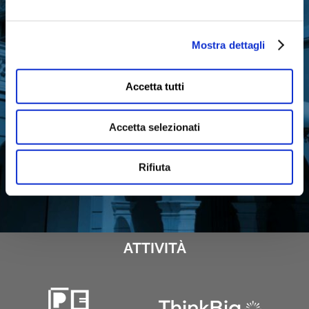
per ricevere gli aggiornamenti
sull’attività di Fondazione Cariparma
Mostra dettagli
Accetta tutti
ISCRIVITI ORA
Accetta selezionati
Rifiuta
ATTIVITÀ