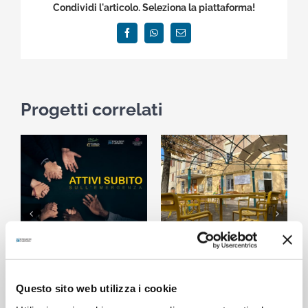
Condividi l'articolo. Seleziona la piattaforma!
Facebook
WhatsApp
Email
Progetti correlati
Progetto “Attivi subito
Inaugurati i nuovi spazi
S
2
sull’emergenza”
aperti della Casa del
22 Dicembre 2020
Quartiere Villa Ester
29 Ottobre 2020
Questo sito web utilizza i cookie