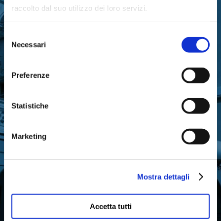
raccolto dal suo utilizzo dei loro servizi.
Selezione
Necessari
del
consenso
Iscriviti gratuitamente alla nostra newsletter
Preferenze
per ricevere gli aggiornamenti
sull’attività di Fondazione Cariparma
Statistiche
Marketing
ISCRIVITI ORA
Mostra dettagli
Accetta tutti