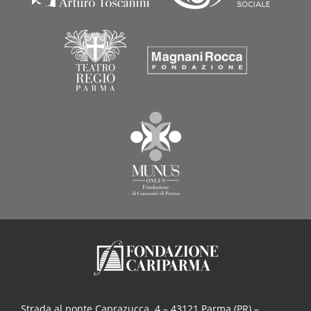
Strada al ponte Caprazucca, 4 – 43121 Parma (PR) –