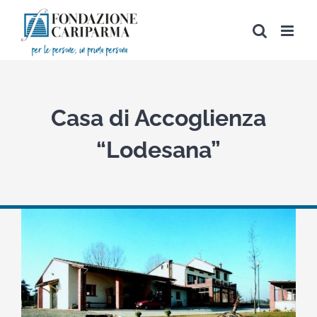
Salta
al
contenuto
Casa di Accoglienza
“Lodesana”
View
Larger
Image