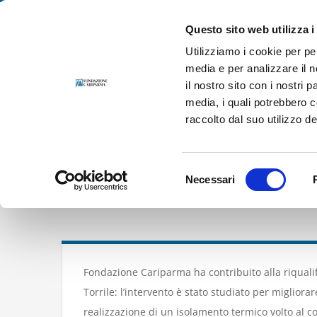
Salta
Fondazione Cariparma. Per le persone, in prima persona.
al
Questo sito web utilizza i
contenuto
Utilizziamo i cookie per pe
media e per analizzare il n
il nostro sito con i nostri 
media, i quali potrebbero 
raccolto dal suo utilizzo dei
Selezione
Necessari
Riqualifi
del
consenso
Fondazione Cariparma ha contribuito alla riqualif
Torrile: l’intervento è stato studiato per migliora
realizzazione di un isolamento termico volto al c