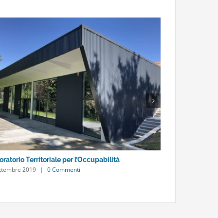
ratorio Territoriale per l’Occupabilità
A scuola nei mu
ttembre 2019
|
0 Commenti
21 Novembre 20