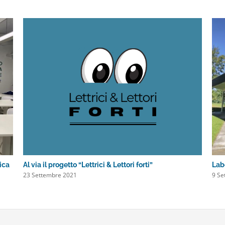
tica
Al via il progetto “Lettrici & Lettori forti”
Labo
23 Settembre 2021
9 Se