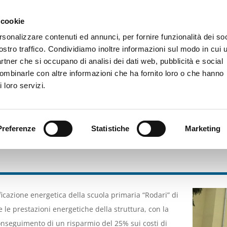
 cookie
rsonalizzare contenuti ed annunci, per fornire funzionalità dei soc
La Fondazione
Bilancio e trasparenza
Cosa facciamo
C
ostro traffico. Condividiamo inoltre informazioni sul modo in cui u
partner che si occupano di analisi dei dati web, pubblicità e social
combinarle con altre informazioni che ha fornito loro o che hanno
Home
Servizi alla persona
Educazione, istruzione 
 loro servizi.
Preferenze
Statistiche
Marketing
cazione della Scuola primaria 
View
icazione energetica della scuola primaria “Rodari” di
Larger
re le prestazioni energetiche della struttura, con la
Image
onseguimento di un risparmio del 25% sui costi di