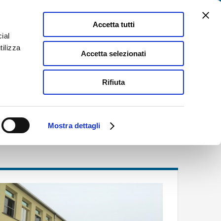
Facebook
YouTube
LinkedIn
Instagram
Instagram
Instagram
Palazzo
Biblioteca
Accetta tutti
Bossi
di
Bocchi
Busseto
ial
omunicazione
Attività Culturali
Contatti
tilizza
Accetta selezionati
Rifiuta
e formazione
Riqualificazione della Scuola primaria di Torrile
Mostra dettagli
di Torrile