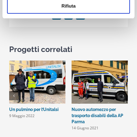
Condividi l'articolo. Seleziona la piattaforma!
Rifiuta
Facebook
WhatsApp
Email
Progetti correlati
Un pulmino per l’Unitalsi
Nuovo automezzo per
N
9 Maggio 2022
trasporto disabili della AP
f
Parma
1
14 Giugno 2021