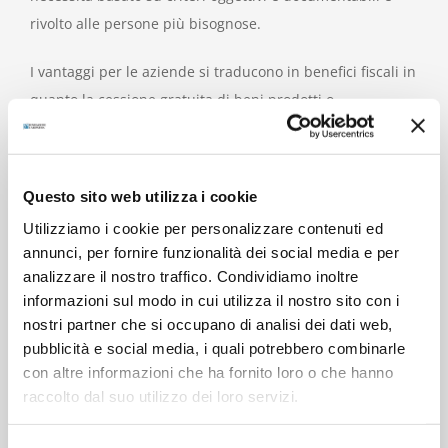
rivolto alle persone più bisognose.
I vantaggi per le aziende si traducono in benefici fiscali in
quanto la cessione gratuita di beni prodotti o
commercializzati dall’impresa non è considerata reddito
ed è esente da IVA. Inoltre non esistono limiti di importo
per la donazione di derrate alimentari. Va anche
Questo sito web utilizza i cookie
precisato che le aziende donatrici non sono responsabili
Utilizziamo i cookie per personalizzare contenuti ed
del corretto stato di conservazione, del trasporto, del
annunci, per fornire funzionalità dei social media e per
deposito e dell’utilizzo degli alimenti.
analizzare il nostro traffico. Condividiamo inoltre
informazioni sul modo in cui utilizza il nostro sito con i
Piattaforma Parma garantisce inoltre la completa
nostri partner che si occupano di analisi dei dati web,
ricaduta delle donazioni sul territorio, la tracciabilità dei
pubblicità e social media, i quali potrebbero combinarle
prodotti donati e la rendicontazione periodica ai
con altre informazioni che ha fornito loro o che hanno
raccolto dal suo utilizzo dei loro servizi.
donatori.
Piattaforma Parma è promossa da Emporio, Forum