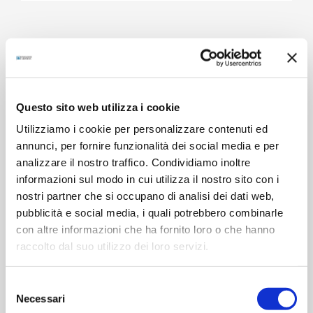
Progetti correlati
Questo sito web utilizza i cookie
Utilizziamo i cookie per personalizzare contenuti ed
annunci, per fornire funzionalità dei social media e per
analizzare il nostro traffico. Condividiamo inoltre
informazioni sul modo in cui utilizza il nostro sito con i
Un pulmino per l’Unitalsi
Nuovo automezzo per
nostri partner che si occupano di analisi dei dati web,
N
9 Maggio 2022
trasporto disabili della AP
f
pubblicità e social media, i quali potrebbero combinarle
Parma
1
con altre informazioni che ha fornito loro o che hanno
14 Giugno 2021
raccolto dal suo utilizzo dei loro servizi.
Selezione
Necessari
del