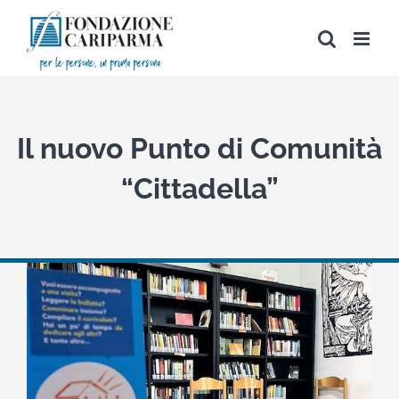
Salta
al
contenuto
Il nuovo Punto di Comunità
“Cittadella”
View
Larger
Image