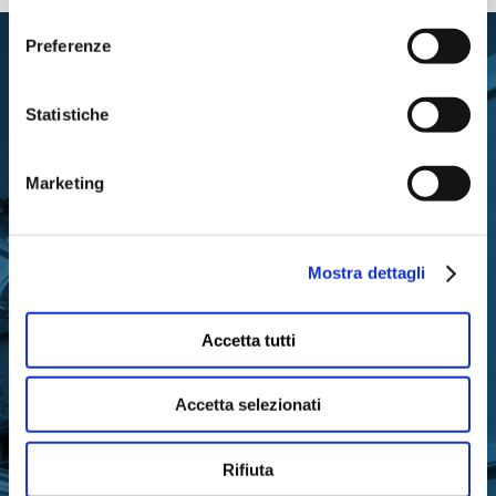
consenso
Preferenze
Statistiche
Marketing
RIMANI IN CONTATTO CON
LA FONDAZIONE
Mostra dettagli
Accetta tutti
Iscriviti gratuitamente alla nostra newsletter
Accetta selezionati
per ricevere gli aggiornamenti
sull’attività di Fondazione Cariparma
Rifiuta