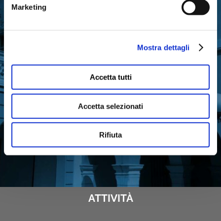
Marketing
Iscriviti gratuitamente alla nostra newsletter
per ricevere gli aggiornamenti
sull’attività di Fondazione Cariparma
Mostra dettagli
Accetta tutti
ISCRIVITI ORA
Accetta selezionati
Rifiuta
ATTIVITÀ