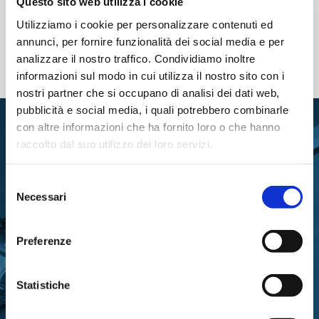
Questo sito web utilizza i cookie
13 Febbraio 2023
1
Utilizziamo i cookie per personalizzare contenuti ed
annunci, per fornire funzionalità dei social media e per
analizzare il nostro traffico. Condividiamo inoltre
informazioni sul modo in cui utilizza il nostro sito con i
nostri partner che si occupano di analisi dei dati web,
pubblicità e social media, i quali potrebbero combinarle
con altre informazioni che ha fornito loro o che hanno
raccolto dal suo utilizzo dei loro servizi.
Selezione
Necessari
del
RIMANI IN CONTATTO CON
consenso
LA FONDAZIONE
Preferenze
Statistiche