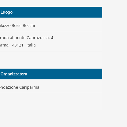
Luogo
alazzo Bossi Bocchi
trada al ponte Caprazucca, 4
arma
,
43121
Italia
Organizzatore
ondazione Cariparma