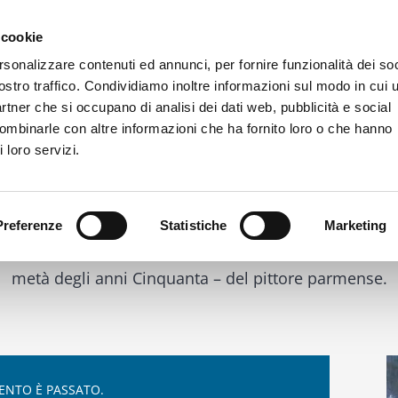
 cookie
Connessioni
Collezioni
Didattica
Archivio Mos
rsonalizzare contenuti ed annunci, per fornire funzionalità dei soc
ostro traffico. Condividiamo inoltre informazioni sul modo in cui u
partner che si occupano di analisi dei dati web, pubblicità e social
combinarle con altre informazioni che ha fornito loro o che hanno
 loro servizi.
Bruno Zoni
Preferenze
Statistiche
Marketing
 ’70. La retrospettiva, curata da Luciano Caramel, ha pr
metà degli anni Cinquanta – del pittore parmense.
ENTO È PASSATO.