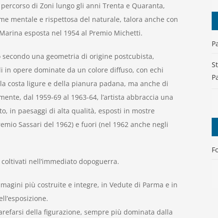
percorso di Zoni lungo gli anni Trenta e Quaranta,
me mentale e rispettosa del naturale, talora anche con
 Marina esposta nel 1954 al Premio Michetti.
P
 secondo una geometria di origine postcubista,
S
di in opere dominate da un colore diffuso, con echi
P
la costa ligure e della pianura padana, ma anche di
mente, dal 1959-69 al 1963-64, l’artista abbraccia una
to, in paesaggi di alta qualità, esposti in mostre
Premio Sassari del 1962) e fuori (nel 1962 anche negli
F
ià coltivati nell’immediato dopoguerra.
immagini più costruite e integre, in Vedute di Parma e in
ell’esposizione.
arefarsi della figurazione, sempre più dominata dalla