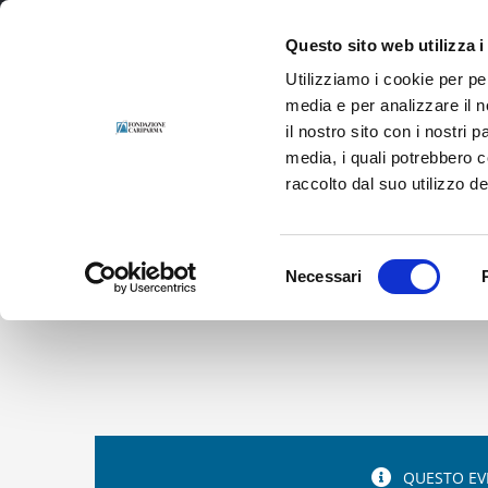
Salta
al
Questo sito web utilizza i
contenuto
Utilizziamo i cookie per pe
media e per analizzare il n
il nostro sito con i nostri 
media, i quali potrebbero 
raccolto dal suo utilizzo dei
Selezione
Necessari
del
La figurazione emozionata: gli anni ’50 e
consenso
QUESTO EV