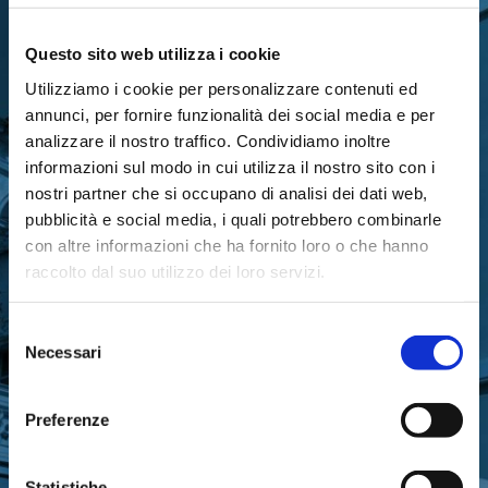
Questo sito web utilizza i cookie
Utilizziamo i cookie per personalizzare contenuti ed
RIMANI IN CONTATTO CON
annunci, per fornire funzionalità dei social media e per
analizzare il nostro traffico. Condividiamo inoltre
LA FONDAZIONE
informazioni sul modo in cui utilizza il nostro sito con i
nostri partner che si occupano di analisi dei dati web,
pubblicità e social media, i quali potrebbero combinarle
con altre informazioni che ha fornito loro o che hanno
raccolto dal suo utilizzo dei loro servizi.
Iscriviti gratuitamente alla nostra newsletter
Selezione
per ricevere gli aggiornamenti
Necessari
del
sull’attività di Fondazione Cariparma
consenso
Preferenze
ISCRIVITI ORA
Statistiche