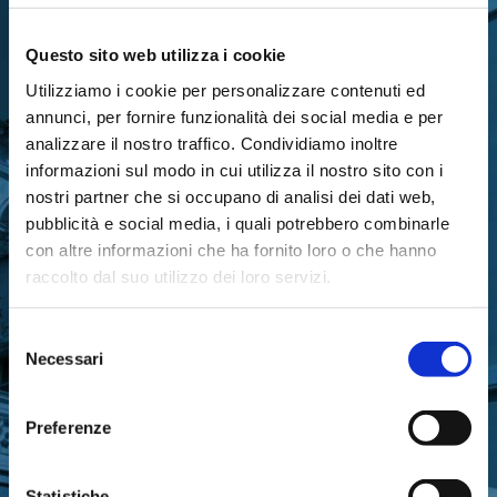
Questo sito web utilizza i cookie
Utilizziamo i cookie per personalizzare contenuti ed
RIMANI IN CONTATTO CON
annunci, per fornire funzionalità dei social media e per
analizzare il nostro traffico. Condividiamo inoltre
LA FONDAZIONE
informazioni sul modo in cui utilizza il nostro sito con i
nostri partner che si occupano di analisi dei dati web,
pubblicità e social media, i quali potrebbero combinarle
con altre informazioni che ha fornito loro o che hanno
raccolto dal suo utilizzo dei loro servizi.
Iscriviti gratuitamente alla nostra newsletter
Selezione
per ricevere gli aggiornamenti
Necessari
del
sull’attività di Fondazione Cariparma
consenso
Preferenze
ISCRIVITI ORA
Statistiche