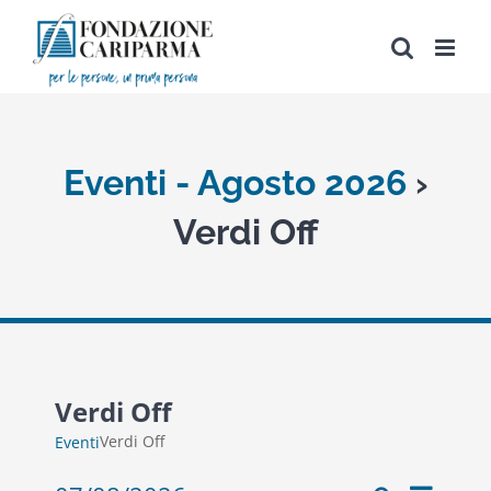
Salta
al
contenuto
Eventi - Agosto 2026
›
Verdi Off
Verdi Off
Verdi Off
Eventi