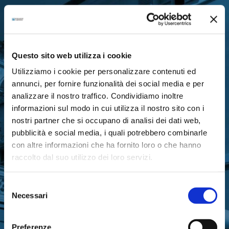
RIMANI IN CONTATTO CON
LA FONDAZIONE
Questo sito web utilizza i cookie
Utilizziamo i cookie per personalizzare contenuti ed
annunci, per fornire funzionalità dei social media e per
analizzare il nostro traffico. Condividiamo inoltre
informazioni sul modo in cui utilizza il nostro sito con i
nostri partner che si occupano di analisi dei dati web,
Iscriviti gratuitamente alla nostra newsletter
pubblicità e social media, i quali potrebbero combinarle
con altre informazioni che ha fornito loro o che hanno
per ricevere gli aggiornamenti
raccolto dal suo utilizzo dei loro servizi.
sull’attività di Fondazione Cariparma
Selezione
Necessari
del
consenso
ISCRIVITI ORA
Preferenze