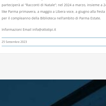
parteciperà ai “Racconti di Natale”; nel 2024 a marzo, insieme a 24F
like Parma primavera, a maggio a Libera voce, a giugno alla Festa 
per il compleanno della Biblioteca nell’ambito di Parma Estate.
Informazioni Email info@ottotipi.it
25 Settembre 2023