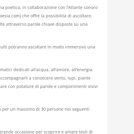
a poetico, in collaborazione con l’Atlante sonoro
sia.com) che offre la possibilità di ascoltare,
colte attraverso parole chiave disposte su una
adulti potranno ascoltare in modo immersivo una
tici dedicati all’acqua, all’amore, all’energia.
r accompagnarli a conoscere vento, lupi, piante
ocare con potature di parole e componimenti visivi
ea per un massimo di 30 persone nei seguenti
a grande occasione per scoprire e amare testi di