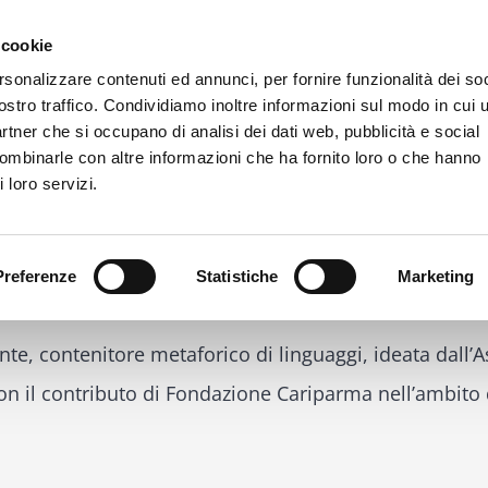
 cookie
rsonalizzare contenuti ed annunci, per fornire funzionalità dei soc
La Fondazione
Bilancio e trasparenza
Cosa facciamo
C
ostro traffico. Condividiamo inoltre informazioni sul modo in cui u
partner che si occupano di analisi dei dati web, pubblicità e social
combinarle con altre informazioni che ha fornito loro o che hanno
Home
Comunicati Sta
 loro servizi.
Preferenze
Statistiche
Marketing
bre arriva Wacky, la “luogom
rante, contenitore metaforico di linguaggi, ideata dall’
con il contributo di Fondazione Cariparma nell’ambit