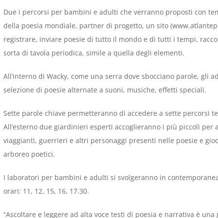
Due i percorsi per bambini e adulti che verranno proposti con tem
della poesia mondiale, partner di progetto, un sito (www.atlantepoe
registrare, inviare poesie di tutto il mondo e di tutti i tempi, rac
sorta di tavola periodica, simile a quella degli elementi.
All’interno di Wacky, come una serra dove sbocciano parole, gli 
selezione di poesie alternate a suoni, musiche, effetti speciali.
Sette parole chiave permetteranno di accedere a sette percorsi tema
All’esterno due giardinieri esperti accoglieranno i più piccoli pe
viaggianti, guerrieri e altri personaggi presenti nelle poesie e gi
arboreo poetici.
I laboratori per bambini e adulti si svolgeranno in contemporan
orari: 11, 12, 15, 16, 17.30.
“Ascoltare e leggere ad alta voce testi di poesia e narrativa è un