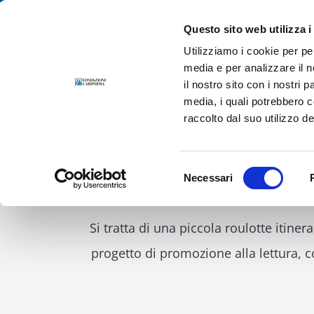
Salta
Fondazione Cariparma. Per le persone, in prima persona.
al
Questo sito web utilizza i
contenuto
Utilizziamo i cookie per pe
media e per analizzare il n
il nostro sito con i nostri 
media, i quali potrebbero 
raccolto dal suo utilizzo dei
Selezione
Necessari
Dal 30 settem
del
consenso
Si tratta di una piccola roulotte itine
progetto di promozione alla lettura, 