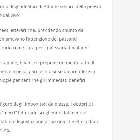
 uno degli ideatori di Atlante sonoro della poesia
 dal vivo”.
medi letterari che, prendendo spunto dai
richiamavano l’attenzione dei passanti
erario come cura per i più svariati malanni.
 tostapane, bilance e propone un menù fatto di
re, merce a peso, parole in disuso da prendere in
ologie per sentirne gli immediati benefici
gure degli imbonitori da piazza, i dottori e i
ro “merci” letterarie scegliendo dal menù o
tati da degustazione o con qualche etto di libri
rino.