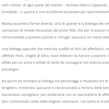
tutti i tempi, di ogni parte del mondo – dichiara Marco Zapparoli,
mondiale – e questa è una eccellente occasione per sperimentarlo
Wacky assumerà forme diverse. Una di queste è la bottega dei ri
carrozzoni di rimedi miracolosi dei primi ‘900, che per le piazze 
convincendoli a provare pozioni e intrugli, spaccerà un menù lett
Una bottega speciale che mescola scaffali di libri ad affettatrici,
affettati misti, sfoglie di libro, toast letterari da farcire a piace
affido per un anno e pillole di verbi da coniugare con precise pos
psicologici.
Ad aprire ed animare la bottega tre personaggi si muovono tra le fi
droghieri, irretendo i passanti e convincendoli a fornirsi delle lo
lasciandosi consigliare, per andarsene con un pacchettino di affet
ben confezionati come nelle migliori salumerie, con tanto di scont