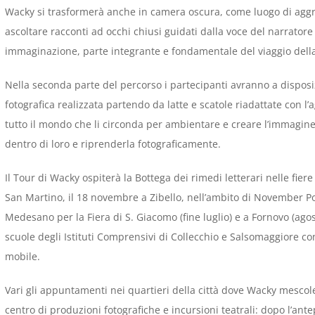
Wacky si trasformerà anche in camera oscura, come luogo di aggr
ascoltare racconti ad occhi chiusi guidati dalla voce del narrator
immaginazione, parte integrante e fondamentale del viaggio della
Nella seconda parte del percorso i partecipanti avranno a dispo
fotografica realizzata partendo da latte e scatole riadattate con l’
tutto il mondo che li circonda per ambientare e creare l’immagine 
dentro di loro e riprenderla fotograficamente.
Il Tour di Wacky ospiterà la Bottega dei rimedi letterari nelle fier
San Martino, il 18 novembre a Zibello, nell’ambito di November Po
Medesano per la Fiera di S. Giacomo (fine luglio) e a Fornovo (agos
scuole degli Istituti Comprensivi di Collecchio e Salsomaggiore c
mobile.
Vari gli appuntamenti nei quartieri della città dove Wacky mescol
centro di produzioni fotografiche e incursioni teatrali: dopo l’a