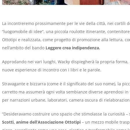
La incontreremo prossimamente per le vie della città, nei cortili de
“luogomobile di idee”, una piccola roulotte itinerante, contenitore
Ottotipi e realizzata, come progetto di promozione alla lettura, co
nell’ambito del bando
Leggere crea indipendenza.
Approdando nei vari luoghi, Wacky dispiegherà la propria forma, 
nuove esperienze di incontro con i libri e le parole.
Stravagante e bizzarra (come è il significato del suo nome), la pi
carretto ma assumerà ogni volta sembianze diverse aprendosi in ta
per narrazioni urbane, laboratori, camera oscura di rielaborazioni 
“Desideravamo costruire uno spazio che stimolasse la curiosità –
Scotti, anime dell’Associazione Ottotipi
– un mezzo mobile trasp