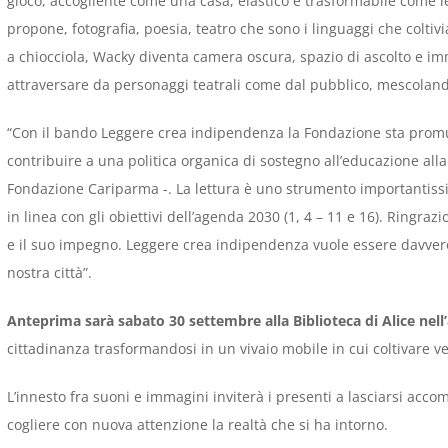
gioco, accogliente come una casa, elastico e trasformabile come le
propone, fotografia, poesia, teatro che sono i linguaggi che col
a chiocciola, Wacky diventa camera oscura, spazio di ascolto e im
attraversare da personaggi teatrali come dal pubblico, mescolando
“Con il bando Leggere crea indipendenza la Fondazione sta promuo
contribuire a una politica organica di sostegno all’educazione all
Fondazione Cariparma -. La lettura è uno strumento importantissi
in linea con gli obiettivi dell’agenda 2030 (1, 4 – 11 e 16). Ringrazi
e il suo impegno. Leggere crea indipendenza vuole essere davvero
nostra città”.
Anteprima sarà sabato 30 settembre alla Biblioteca di Alice nell
cittadinanza trasformandosi in un vivaio mobile in cui coltivare v
L’innesto fra suoni e immagini inviterà i presenti a lasciarsi ac
cogliere con nuova attenzione la realtà che si ha intorno.