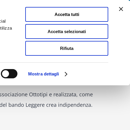
Facebook
YouTube
LinkedIn
Instagram
Instagram
Instagram
Palazzo
Biblioteca
Accetta tutti
Bossi
di
Bocchi
Busseto
ial
omunicazione
Attività Culturali
Contatti
tilizza
Accetta selezionati
Rifiuta
mpa
Dal 30 settembre arriva Wacky, la “luogomobile” di idee
Mostra dettagli
obile” di idee
Associazione Ottotipi e realizzata, come
o del bando Leggere crea indipendenza.