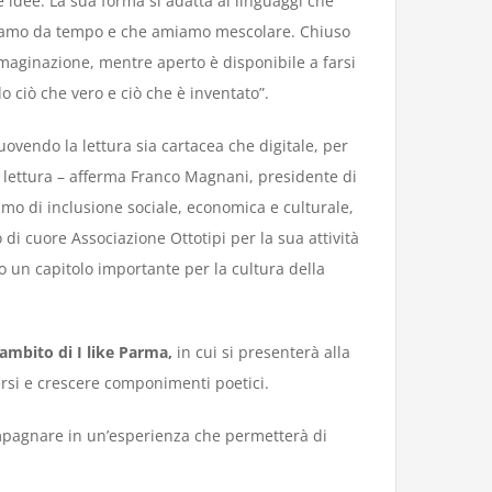
 idee. La sua forma si adatta ai linguaggi che
tiviamo da tempo e che amiamo mescolare. Chiuso
maginazione, mentre aperto è disponibile a farsi
 ciò che vero e ciò che è inventato”.
vendo la lettura sia cartacea che digitale, per
a lettura – afferma Franco Magnani, presidente di
mo di inclusione sociale, economica e culturale,
o di cuore Associazione Ottotipi per la sua attività
 un capitolo importante per la cultura della
’ambito di I like Parma,
in cui si presenterà alla
ersi e crescere componimenti poetici.
compagnare in un’esperienza che permetterà di