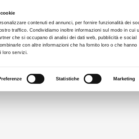
 cookie
rsonalizzare contenuti ed annunci, per fornire funzionalità dei soc
La Fondazione
Bilancio e trasparenza
Cosa facciamo
C
ostro traffico. Condividiamo inoltre informazioni sul modo in cui u
partner che si occupano di analisi dei dati web, pubblicità e social
combinarle con altre informazioni che ha fornito loro o che hanno
 loro servizi.
Preferenze
Statistiche
Marketing
intitolazione