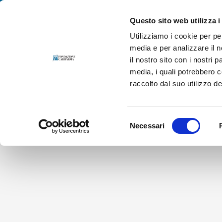
Salta
Fondazione Cariparma. Per le persone, in prima persona.
al
Questo sito web utilizza i
contenuto
Utilizziamo i cookie per pe
media e per analizzare il n
il nostro sito con i nostri 
media, i quali potrebbero 
raccolto dal suo utilizzo dei
Selezione
Necessari
del
consenso