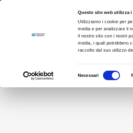
Salta
Fondazione Cariparma. Per le persone, in prima persona.
al
Questo sito web utilizza i
contenuto
Utilizziamo i cookie per pe
media e per analizzare il n
il nostro sito con i nostri 
media, i quali potrebbero 
raccolto dal suo utilizzo dei
Selezione
Necessari
del
consenso