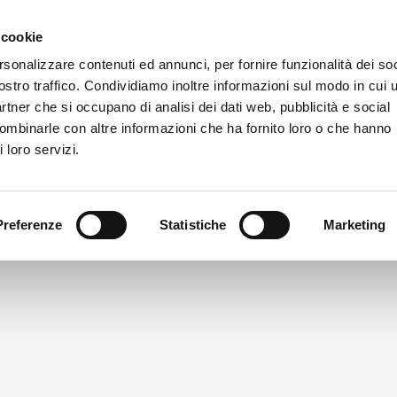
 cookie
rsonalizzare contenuti ed annunci, per fornire funzionalità dei soc
La Fondazione
Bilancio e trasparenza
Cosa facciamo
C
ostro traffico. Condividiamo inoltre informazioni sul modo in cui u
partner che si occupano di analisi dei dati web, pubblicità e social
combinarle con altre informazioni che ha fornito loro o che hanno
 loro servizi.
Preferenze
Statistiche
Marketing
fondazione cariparma