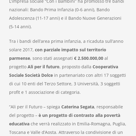
L’impresa sociale “Con i Bambini” ha promosso tre bandi
nazionali: Bando Prima Infanzia (0-6 anni), Bando
Adolescenza (11-17 anni) e il Bando Nuove Generazioni
(5-14 anni).
Tra i bandi dell’area prima infanzia, a ricaduta sull’anno
solare 2017,
con parzia­le impatto sul territorio
parmense
, sono stati assegnati
€ 2.500.000,00
al
progetto
Ali per il futuro
, proposto dalla
Cooperativa
Sociale Società Dolce
in partenariato con altri 17 soggetti
di cui 10 enti del Terzo Settore, 3 Università, 3 soggetti
profit e 1 associazione di categoria.
“Ali per il Futuro – spiega
Caterina Segata
, responsabile
del progetto –
è un progetto di contrasto alla povertà
educativa
che verrà realizzato in Emilia-Romagna, Puglia,
Toscana e Valle d’Aosta. Attraverso la condivisione di un