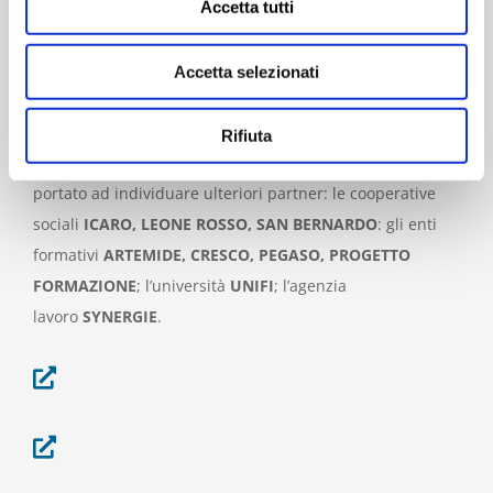
Accetta tutti
Bologna
(oggi
CONFINDUSTRIA EMILIA
) e
LAVORO
PIÙ
(agenzia interinale), per promuovere alleanze sul
Accetta selezionati
sistema lavoro, e
PIN
per l’analisi e la valutazione.
L’interesse a testare il modello su più realtà territoriali
Rifiuta
significative per la sperimentazione del progetto ha
portato ad individuare ulteriori partner: le cooperative
sociali
ICARO, LEONE ROSSO, SAN BERNARDO
: gli enti
formativi
ARTEMIDE, CRESCO, PEGASO, PROGETTO
FORMAZIONE
; l’università
UNIFI
; l’agenzia
lavoro
SYNERGIE
.