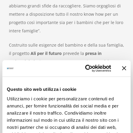
abbiamo grandi sfide da raccogliere. Siamo orgogliosi di
mettere a disposizione tutto il nostro know how per un
progetto così importante sia per i bambini che per le loro
intere famiglie”.
Costruito sulle esigenze del bambino e della sua famiglia,
il progetto
Ali per il futuro
prevede la
presa in
carico globale
, l’accesso a costo zero ad un
servizio
educativo 0/6 anni, l’offerta di servizi sociosanitari
e
di
accompagnamento al lavoro
, per ricucire ciò che il
territorio offre in modo frammentato e l’attivazione
Questo sito web utilizza i cookie
di
azioni di sostegno alla genitorialità e al benessere
Utilizziamo i cookie per personalizzare contenuti ed
psico-fisico dei bambini
.
annunci, per fornire funzionalità dei social media e per
analizzare il nostro traffico. Condividiamo inoltre
Specifici
percorsi di orientamento e formazione per
informazioni sul modo in cui utilizza il nostro sito con i
i genitori
arricchiscono le soluzioni individuate per il
nostri partner che si occupano di analisi dei dati web,