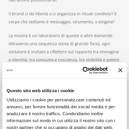
Il brand ci dà libertà o ci organizza in rituali condivisi? Il
corpo che vediamo è messaggio, strumento, o enigma?
La mostra è un laboratorio di queste e altre domande.
Attraverso una sequenza visiva di grande forza, ogni
visitatore è invitato a riflettere sul rapporto tra immagine
e identità, tra consumo e coscienza, tra visibilità e potere.
Le collaborazioni
– L’esposizione, fra gli altri contributi, si
avvale della collaborazione col prestito di un importante
numero di manifesti d’epoca del Museo nazionale
Questo sito web utilizza i cookie
Collezione Salce di Treviso e della Collezione Alessandro
Utilizziamo i cookie per personalizzare contenuti ed
Bellenda – Galleria L’IMAGE, Alassio (SV), del Centro Studi
annunci, per fornire funzionalità dei social media e per
analizzare il nostro traffico. Condividiamo inoltre
e Archivio della Comunicazione (CSAC) dell’Università di
informazioni sul modo in cui utilizza il nostro sito con i
Parma, della Civica Raccolta delle Stampe ‘Achille
nostri partner che si occupano di analisi dei dati web,