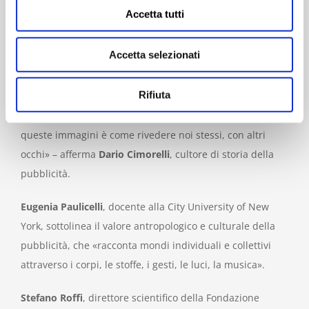
opere esposte, vengono pubblicati saggi di Eugenia
Accetta tutti
Paulicelli, Silvia Casagrande, Vanessa Gavioli, Emmanuel
Grossi, Chiara Pompa, Emanuela Scarpellini.
Accetta selezionati
Citazioni dai curatori
Rifiuta
«Ogni decennio ha il suo modo di desiderare. Rivedere
queste immagini è come rivedere noi stessi, con altri
occhi» – afferma
Dario Cimorelli
, cultore di storia della
pubblicità.
Eugenia Paulicelli
, docente alla City University of New
York, sottolinea il valore antropologico e culturale della
pubblicità, che «racconta mondi individuali e collettivi
attraverso i corpi, le stoffe, i gesti, le luci, la musica».
Stefano Roffi
, direttore scientifico della Fondazione