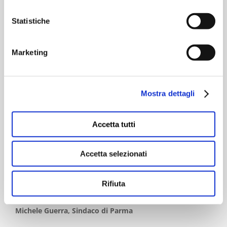
“Oggi si concretizza un’intuizione nata ormai 8 anni fa e
Statistiche
più che mai attuale: un polo di alta specialità, integrato
nel territorio e che renderà la presa in carico dei pazienti
Marketing
ancora più efficace. Fondamentale è stato il contributo
della raccolta fondi promossa nel 2019, che ha
dimostrato, se ce ne fosse ancora bisogno, la
Mostra dettagli
straordinaria solidarietà che è un tratto fondante
dell’Emilia-Romagna. Questa regione si conferma un
Accetta tutti
laboratorio avanzato di innovazione sanitaria: una strada
virtuosa che nasce da lontano e ci ha permesso di
Accetta selezionati
consolidare un modello innovativo di presa in carico,
cura e assistenza, sempre più costruito attorno alla
Rifiuta
persona.”
Michele Guerra, Sindaco di Parma