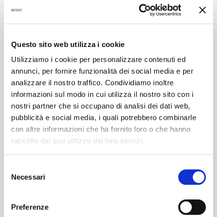
Michele de Pascale,
presidente Regione Emilia-Romagna
“L’Emilia-Romagna si dota di una nuova struttura
Questo sito web utilizza i cookie
all’avanguardia nel campo dell’oncologia: questo polo,
Utilizziamo i cookie per personalizzare contenuti ed
infatti, coniuga la capacità di garantire le terapie più
annunci, per fornire funzionalità dei social media e per
innovative a una dimensione umana, che ormai
analizzare il nostro traffico. Condividiamo inoltre
rappresenta una parte integrante di ogni cura. I pazienti
informazioni sul modo in cui utilizza il nostro sito con i
non sono più numeri, ma attori stessi della propria
nostri partner che si occupano di analisi dei dati web,
pubblicità e social media, i quali potrebbero combinarle
guarigione e offrire loro un luogo accogliente, comodo e
con altre informazioni che ha fornito loro o che hanno
bello non può che avere un effetto positivo in un
raccolto dal suo utilizzo dei loro servizi.
momento così difficile. Da tempo la Regione ha sposato
questa nuova idea di assistenza e continueremo a
Selezione
investire in strutture sempre più al passo con i tempi.”
Necessari
del
consenso
Massimo Fabi,
assessore regionale alle Politiche per la
Preferenze
Salute