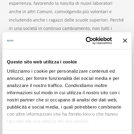
esperienza, favorendo la nascita di nuovi laboratori
anche in altri Comuni, coinvolgendo più volontari e
includendo anche i ragazzi delle scuole superiori. Perché
in una società in continuo cambiamento, non tutti i
bambini e le bambine hanno accesso alle stesse
opportunità di formazione. Le difficoltà scolastiche e la
mancanza di un adeguato supporto in casa, alimentano
la
povertà educativa
, una condizione che limita il futuro
Questo sito web utilizza i cookie
di molti, e il momento dei compiti è spesso quello in cui il
Utilizziamo i cookie per personalizzare contenuti ed
annunci, per fornire funzionalità dei social media e per
divario si allarga: senza un aiuto, la fatica scolastica può
analizzare il nostro traffico. Condividiamo inoltre
diventare un ostacolo insormontabile.
informazioni sul modo in cui utilizza il nostro sito con i
Da qui nasce la scelta di
Parma Facciamo Squadra
:
nostri partner che si occupano di analisi dei dati web,
intervenire proprio in questa crepa del tessuto sociale,
pubblicità e social media, i quali potrebbero combinarle
sostenendo chi ogni giorno offre un trampolino di lancio
con altre informazioni che ha fornito loro o che hanno
ai più fragili. Sostenere i Laboratori Compiti significa
raccolto dal suo utilizzo dei loro servizi.
investire nel futuro dei bambini e dei ragazzi di Parma e