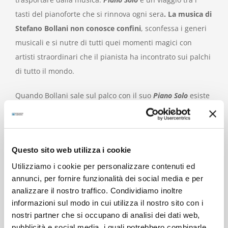
tasti del pianoforte che si rinnova ogni sera
. La musica di
Stefano Bollani non conosce confini
, sconfessa i generi
musicali e si nutre di tutti quei momenti magici con
artisti straordinari che il pianista ha incontrato sui palchi
di tutto il mondo.
Quando Bollani sale sul palco con il suo
Piano Solo
esiste
una sola regola: rendere omaggio all’arte
dell’improvvisazione grazie all’unione sempre nuova di
tutte le note messe insieme in questi venti anni di Jam
Questo sito web utilizza i cookie
session. Ogni volta con un risultato diverso, eppur
Utilizziamo i cookie per personalizzare contenuti ed
sempre incredibile.
annunci, per fornire funzionalità dei social media e per
analizzare il nostro traffico. Condividiamo inoltre
Nel one man show di Stefano Bollani tutto può
informazioni sul modo in cui utilizza il nostro sito con i
accadere.
Non esiste nessuna scaletta, nessun
nostri partner che si occupano di analisi dei dati web,
programma di sala a indicare il succedersi dei brani. Lo
pubblicità e social media, i quali potrebbero combinarle