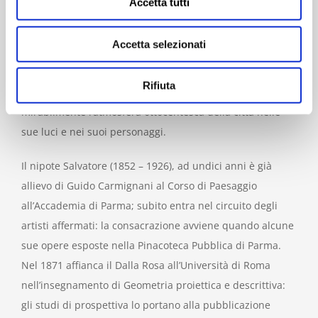
Accetta tutti
Borbonico un periodo di pensionato a Roma. Tornato a
Parma, la morte precoce interrompe l’evoluzione di una
Accetta selezionati
personalità che stava raggiungendo una affermazione
nazionale. Con la sua pittura egli diventa il cantore delle
Rifiuta
chiese, sagrestie, chiostri e cortili parmensi restituendoci
mirabilmente l’atmosfera ottocentesca della città nelle
sue luci e nei suoi personaggi.
Il nipote Salvatore (1852 – 1926), ad undici anni è già
allievo di Guido Carmignani al Corso di Paesaggio
all’Accademia di Parma; subito entra nel circuito degli
artisti affermati: la consacrazione avviene quando alcune
sue opere esposte nella Pinacoteca Pubblica di Parma.
Nel 1871 affianca il Dalla Rosa all’Università di Roma
nell’insegnamento di Geometria proiettica e descrittiva:
gli studi di prospettiva lo portano alla pubblicazione