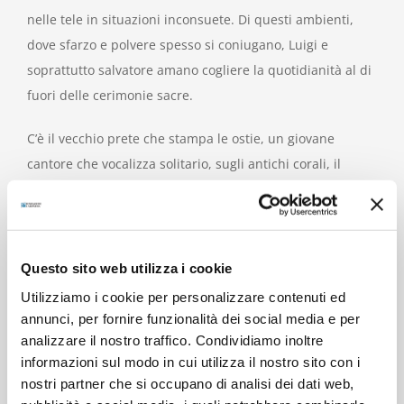
nelle tele in situazioni inconsuete. Di questi ambienti,
dove sfarzo e polvere spesso si coniugano, Luigi e
soprattutto salvatore amano cogliere la quotidianità al di
fuori delle cerimonie sacre.
C’è il vecchio prete che stampa le ostie, un giovane
cantore che vocalizza solitario, sugli antichi corali, il
chierichetto costretto a togliere da un antico tappeto le
gocce di cera incautamente fatte cadere, il ragazzino
arrampicato a spolverare un Cristo, la giovane donna
prostrata ai piedi dell’altare a supplicare il perdono
Questo sito web utilizza i cookie
divino, sino ad un monaco riverso ai piedi di un pozzo,
Utilizziamo i cookie per personalizzare contenuti ed
forse al termine di una robusta libagione o al suo
annunci, per fornire funzionalità dei social media e per
confratello che si occupa delle verzure che prosperano
analizzare il nostro traffico. Condividiamo inoltre
informazioni sul modo in cui utilizza il nostro sito con i
all’interno di un chiostro assolato.
nostri partner che si occupano di analisi dei dati web,