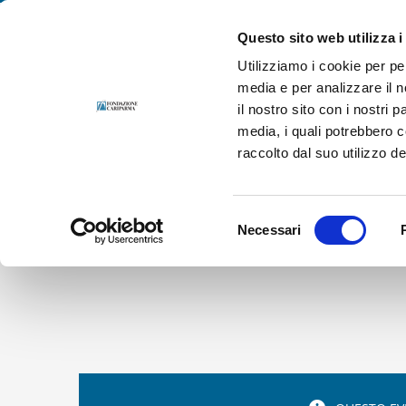
Salta
Fondazione Cariparma. Per le persone, in prima persona.
al
Questo sito web utilizza i
contenuto
Utilizziamo i cookie per pe
media e per analizzare il n
il nostro sito con i nostri 
media, i quali potrebbero 
raccolto dal suo utilizzo dei
Selezione
Necessari
del
consenso