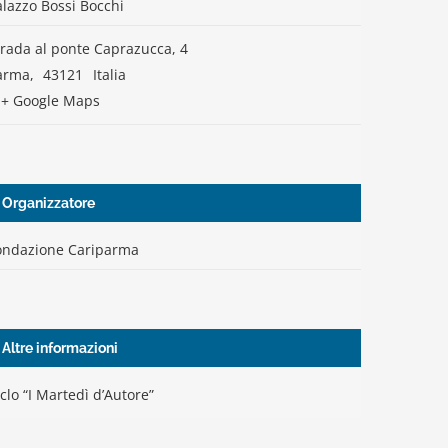
alazzo Bossi Bocchi
trada al ponte Caprazucca, 4
arma
,
43121
Italia
+ Google Maps
Organizzatore
ondazione Cariparma
Altre informazioni
clo “I Martedì d’Autore”