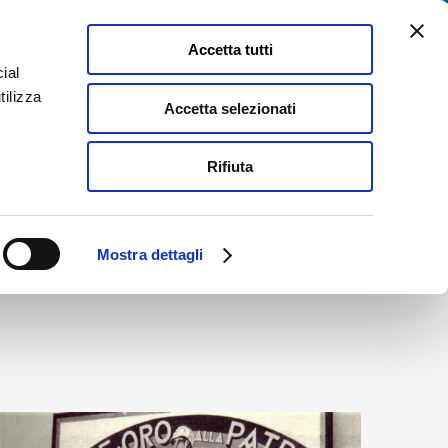
Facebook
YouTube
LinkedIn
Instagram
Instagram
Instagram
Palazzo
Biblioteca
Accetta tutti
Bossi
di
Bocchi
Busseto
ial
omunicazione
Attività Culturali
Contatti
tilizza
Accetta selezionati
Rifiuta
Home
Attività culturali
I Martedì d'Autore
Debiti in scena
Mostra dettagli