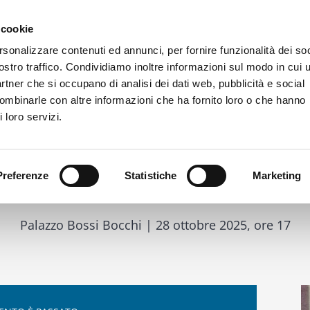
 cookie
rsonalizzare contenuti ed annunci, per fornire funzionalità dei soc
La Fondazione
Bilancio e trasparenza
Cosa facciamo
C
ostro traffico. Condividiamo inoltre informazioni sul modo in cui u
partner che si occupano di analisi dei dati web, pubblicità e social
combinarle con altre informazioni che ha fornito loro o che hanno
 loro servizi.
Preferenze
Statistiche
Marketing
Debiti in scena
Palazzo Bossi Bocchi | 28 ottobre 2025, ore 17