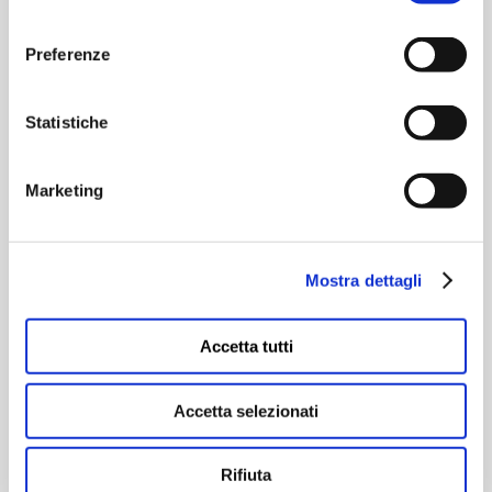
consenso
Preferenze
Statistiche
Marketing
Mostra dettagli
Accetta tutti
9 Dicembre 2025 - 17:00
Leggiamo insieme libri in
Accetta selezionati
simboli. Il modeling e la
multimodalità
Rifiuta