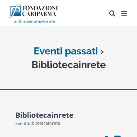
Salta
al
contenuto
Eventi passati
›
Bibliotecainrete
Bibliotecainrete
Bibliotecainrete
Eventi