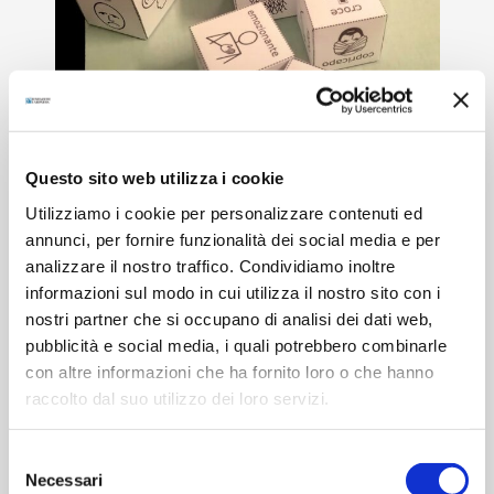
Questo sito web utilizza i cookie
Utilizziamo i cookie per personalizzare contenuti ed
annunci, per fornire funzionalità dei social media e per
2 Dicembre 2025 - 17:00
analizzare il nostro traffico. Condividiamo inoltre
Scrittura collettiva in simboli
informazioni sul modo in cui utilizza il nostro sito con i
a partire dalle parole dei
nostri partner che si occupano di analisi dei dati web,
pubblicità e social media, i quali potrebbero combinarle
dadi raccontastorie
con altre informazioni che ha fornito loro o che hanno
raccolto dal suo utilizzo dei loro servizi.
Selezione
Necessari
del