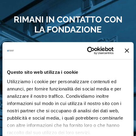
RIMANI IN CONTATTO CON
LA FONDAZIONE
Questo sito web utilizza i cookie
Iscriviti gratuitamente alla nostra newsletter
Utilizziamo i cookie per personalizzare contenuti ed
per ricevere gli aggiornamenti
annunci, per fornire funzionalità dei social media e per
sull’attività di Fondazione Cariparma
analizzare il nostro traffico. Condividiamo inoltre
informazioni sul modo in cui utilizza il nostro sito con i
nostri partner che si occupano di analisi dei dati web,
pubblicità e social media, i quali potrebbero combinarle
ISCRIVITI ORA
con altre informazioni che ha fornito loro o che hanno
raccolto dal suo utilizzo dei loro servizi.