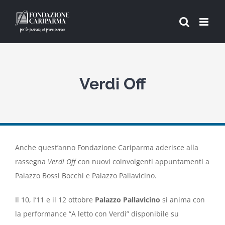
Salta
al
contenuto
Verdi Off
Anche quest’anno Fondazione Cariparma aderisce alla
rassegna
Verdi Off
con nuovi coinvolgenti appuntamenti a
Palazzo Bossi Bocchi e Palazzo Pallavicino.
Il 10, l’11 e il 12 ottobre
Palazzo Pallavicino
si anima con
la performance “A letto con Verdi” disponibile su