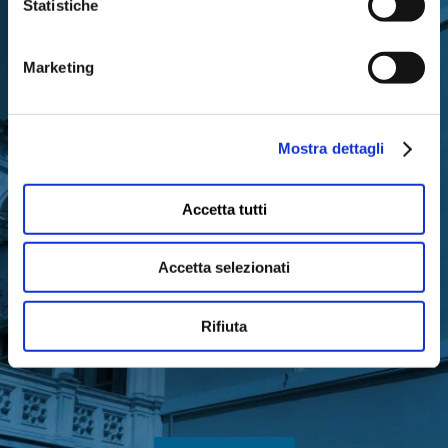
Statistiche
Marketing
RIMANI IN CONTATTO CON
LA FONDAZIONE
Mostra dettagli
Accetta tutti
Accetta selezionati
Iscriviti gratuitamente alla nostra newsletter
per ricevere gli aggiornamenti
Rifiuta
sull’attività di Fondazione Cariparma