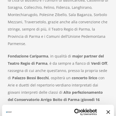
la città di Busseto e i comuni di Basilicanova, Castellina di
Soragna, Collecchio, Felino, Fidenza, Langhirano,
Montechiarugolo, Polesine Zibello, Sala Baganza, Sorbolo
Mezzani, Traversetolo, grazie anche alla convenzione che
stringe, sempre di più, il Teatro Regio di Parma, la
Provincia di Parma e i Comuni dell’Unione Pedemontana
Parmense.
Fondazione Cariparma
, in qualità di
major partner del
Teatro Regio di Parma
, è da sempre a fianco di
Verdi Off
,
rassegna di cui anche quest’anno, presso la propria sede
di
Palazzo Bossi Bocchi
, ospiterà un
concerto lirico
con
Arie e duetti del repertorio verdiano interpretati dai
giovani interpreti delle classi di
Alto perfezionamento
del Conservatorio Arrigo Boito di Parma
(
giovedì 16
ottobre 2025, ore 17, ingresso gratuito sino ad
esaurimento dei posti
).